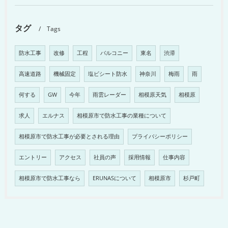
タグ
Tags
防水工事
改修
工程
バルコニー
東名
渋滞
高速道路
機械固定
塩ビシート防水
神奈川
梅雨
雨
何する
GW
今年
雨雲レーダー
相模原天気
相模原
求人
エルナス
相模原市で防水工事の業種について
相模原市で防水工事が必要とされる理由
プライバシーポリシー
エントリー
アクセス
社員の声
採用情報
仕事内容
相模原市で防水工事なら
ERUNASについて
相模原市
杉戸町