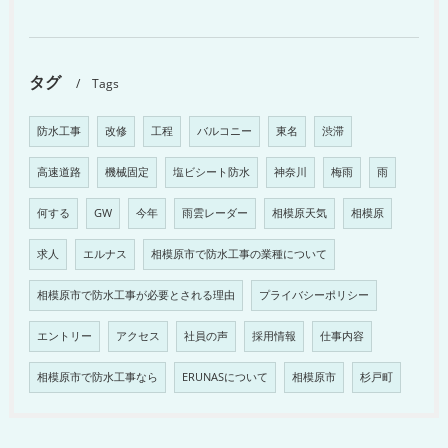
タグ
Tags
防水工事
改修
工程
バルコニー
東名
渋滞
高速道路
機械固定
塩ビシート防水
神奈川
梅雨
雨
何する
GW
今年
雨雲レーダー
相模原天気
相模原
求人
エルナス
相模原市で防水工事の業種について
相模原市で防水工事が必要とされる理由
プライバシーポリシー
エントリー
アクセス
社員の声
採用情報
仕事内容
相模原市で防水工事なら
ERUNASについて
相模原市
杉戸町