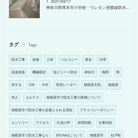
2021/04/17
神奈川県厚木市小学校・ウレタン塗膜線防水工事
タグ
Tags
防水工事
改修
工程
バルコニー
東名
渋滞
高速道路
機械固定
塩ビシート防水
神奈川
梅雨
雨
何する
GW
今年
雨雲レーダー
相模原天気
相模原
求人
エルナス
相模原市で防水工事の業種について
相模原市で防水工事が必要とされる理由
プライバシーポリシー
エントリー
アクセス
社員の声
採用情報
仕事内容
相模原市で防水工事なら
ERUNASについて
相模原市
杉戸町