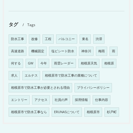
タグ
Tags
防水工事
改修
工程
バルコニー
東名
渋滞
高速道路
機械固定
塩ビシート防水
神奈川
梅雨
雨
何する
GW
今年
雨雲レーダー
相模原天気
相模原
求人
エルナス
相模原市で防水工事の業種について
相模原市で防水工事が必要とされる理由
プライバシーポリシー
エントリー
アクセス
社員の声
採用情報
仕事内容
相模原市で防水工事なら
ERUNASについて
相模原市
杉戸町