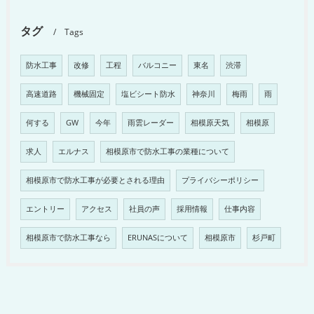
タグ
Tags
防水工事
改修
工程
バルコニー
東名
渋滞
高速道路
機械固定
塩ビシート防水
神奈川
梅雨
雨
何する
GW
今年
雨雲レーダー
相模原天気
相模原
求人
エルナス
相模原市で防水工事の業種について
相模原市で防水工事が必要とされる理由
プライバシーポリシー
エントリー
アクセス
社員の声
採用情報
仕事内容
相模原市で防水工事なら
ERUNASについて
相模原市
杉戸町