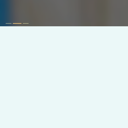
地域に住む方の生活を支えています
ABOUT
防水工事を通じて相模原市の生活を豊かにしませんか
相模原市で信頼されている防水工事の会社です
相模原市で防水工事を行うERUNASは信頼と実績がございますの
で、安心して働いていただけます。確かな技術を持った職人が、未
経験の方や初心者の方でもしっかりとサポートいたします。将来性