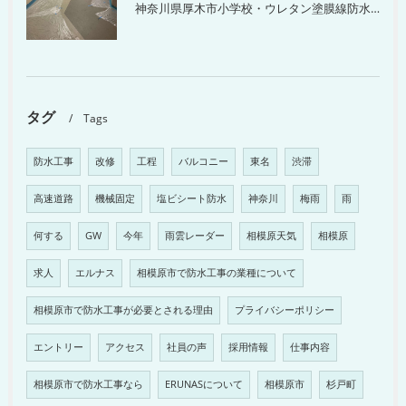
神奈川県厚木市小学校・ウレタン塗膜線防水工事
タグ
Tags
防水工事
改修
工程
バルコニー
東名
渋滞
高速道路
機械固定
塩ビシート防水
神奈川
梅雨
雨
何する
GW
今年
雨雲レーダー
相模原天気
相模原
求人
エルナス
相模原市で防水工事の業種について
相模原市で防水工事が必要とされる理由
プライバシーポリシー
エントリー
アクセス
社員の声
採用情報
仕事内容
相模原市で防水工事なら
ERUNASについて
相模原市
杉戸町