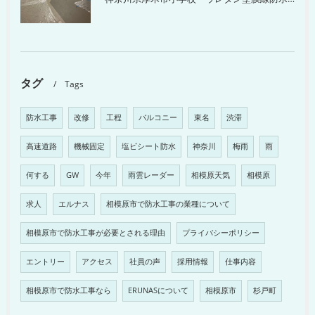
タグ
Tags
防水工事
改修
工程
バルコニー
東名
渋滞
高速道路
機械固定
塩ビシート防水
神奈川
梅雨
雨
何する
GW
今年
雨雲レーダー
相模原天気
相模原
求人
エルナス
相模原市で防水工事の業種について
相模原市で防水工事が必要とされる理由
プライバシーポリシー
エントリー
アクセス
社員の声
採用情報
仕事内容
相模原市で防水工事なら
ERUNASについて
相模原市
杉戸町