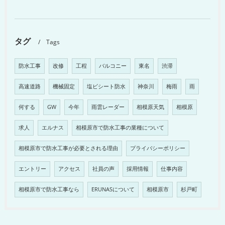
タグ
Tags
防水工事
改修
工程
バルコニー
東名
渋滞
高速道路
機械固定
塩ビシート防水
神奈川
梅雨
雨
何する
GW
今年
雨雲レーダー
相模原天気
相模原
求人
エルナス
相模原市で防水工事の業種について
相模原市で防水工事が必要とされる理由
プライバシーポリシー
エントリー
アクセス
社員の声
採用情報
仕事内容
相模原市で防水工事なら
ERUNASについて
相模原市
杉戸町