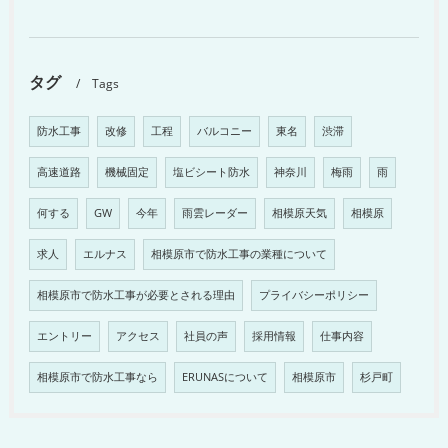
タグ
Tags
防水工事
改修
工程
バルコニー
東名
渋滞
高速道路
機械固定
塩ビシート防水
神奈川
梅雨
雨
何する
GW
今年
雨雲レーダー
相模原天気
相模原
求人
エルナス
相模原市で防水工事の業種について
相模原市で防水工事が必要とされる理由
プライバシーポリシー
エントリー
アクセス
社員の声
採用情報
仕事内容
相模原市で防水工事なら
ERUNASについて
相模原市
杉戸町