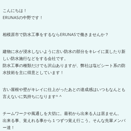
こんにちは！
ERUNASの中野です！
相模原市で防水工事をするならERUNASで働きませんか？
建物に水が浸水しないように古い防水の部分をキレイに直したり新
しい防水施行などをする会社です。
防水工事の種類だけでも沢山ありますが、弊社は塩ビシート系の防
水技術を主に得意としています！
古い屋根や壁がキレイに仕上がったあとの達成感はいつもなんとも
言えないに気持ちになります^ ^
チームワークや風通しを大切に。最初から出来る人は居ません。
出来る事、覚えれる事から１つずつ覚え行こう。そんな先輩メンバ
ー達！