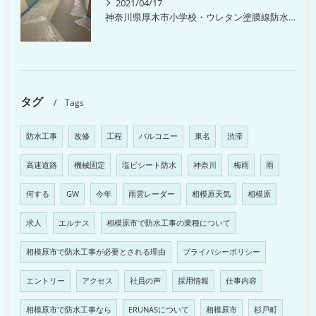
2021/04/17
神奈川県厚木市小学校・ウレタン塗膜線防水工事
タグ
Tags
防水工事
改修
工程
バルコニー
東名
渋滞
高速道路
機械固定
塩ビシート防水
神奈川
梅雨
雨
何する
GW
今年
雨雲レーダー
相模原天気
相模原
求人
エルナス
相模原市で防水工事の業種について
相模原市で防水工事が必要とされる理由
プライバシーポリシー
エントリー
アクセス
社員の声
採用情報
仕事内容
相模原市で防水工事なら
ERUNASについて
相模原市
杉戸町