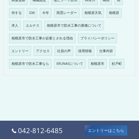
高速道路
機械固定
塩ビシート防水
神奈川
梅雨
雨
何する
GW
今年
雨雲レーダー
相模原天気
相模原
求人
エルナス
相模原市で防水工事の業種について
相模原市で防水工事が必要とされる理由
プライバシーポリシー
エントリー
アクセス
社員の声
採用情報
仕事内容
相模原市で防水工事なら
ERUNASについて
相模原市
杉戸町
042-812-6485
エントリーはこちら