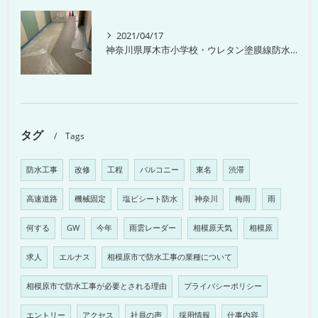
2021/04/17
神奈川県厚木市小学校・ウレタン塗膜線防水工事
タグ
Tags
防水工事
改修
工程
バルコニー
東名
渋滞
高速道路
機械固定
塩ビシート防水
神奈川
梅雨
雨
何する
GW
今年
雨雲レーダー
相模原天気
相模原
求人
エルナス
相模原市で防水工事の業種について
相模原市で防水工事が必要とされる理由
プライバシーポリシー
エントリー
アクセス
社員の声
採用情報
仕事内容