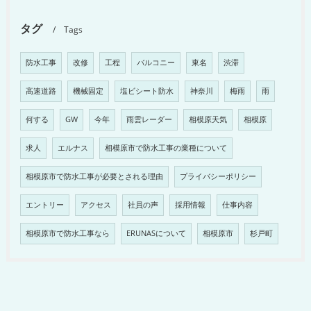
タグ
Tags
防水工事
改修
工程
バルコニー
東名
渋滞
高速道路
機械固定
塩ビシート防水
神奈川
梅雨
雨
何する
GW
今年
雨雲レーダー
相模原天気
相模原
求人
エルナス
相模原市で防水工事の業種について
相模原市で防水工事が必要とされる理由
プライバシーポリシー
エントリー
アクセス
社員の声
採用情報
仕事内容
相模原市で防水工事なら
ERUNASについて
相模原市
杉戸町