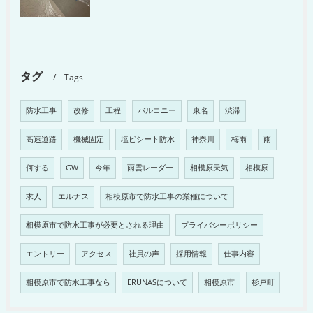
タグ
Tags
防水工事
改修
工程
バルコニー
東名
渋滞
高速道路
機械固定
塩ビシート防水
神奈川
梅雨
雨
何する
GW
今年
雨雲レーダー
相模原天気
相模原
求人
エルナス
相模原市で防水工事の業種について
相模原市で防水工事が必要とされる理由
プライバシーポリシー
エントリー
アクセス
社員の声
採用情報
仕事内容
相模原市で防水工事なら
ERUNASについて
相模原市
杉戸町